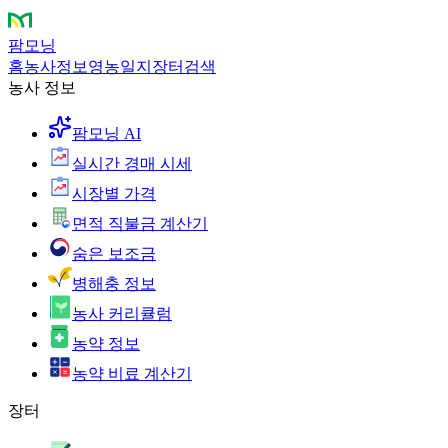
팜모닝
홈
농사정보
영농일지
장터
검색
농사 정보
팜모닝 AI
실시간 경매 시세
시장별 가격
면적 직불금 계산기
숨은 보조금
병해충 정보
농사 커리큘럼
농약 정보
농약 비료 계산기
장터