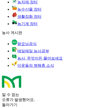
농자재 장터
농수산물 장터
생활잡화 장터
농기계 장터
농사 게시판
팜모닝공식
매일매일 농사공부
농사, 무엇이든 물어보세요
이웃들의 병해충 소식
알 수 없는
오류가 발생했어요.
돌아가기