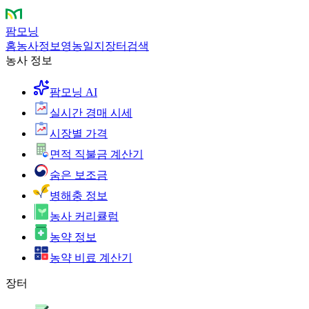
팜모닝
홈
농사정보
영농일지
장터
검색
농사 정보
팜모닝 AI
실시간 경매 시세
시장별 가격
면적 직불금 계산기
숨은 보조금
병해충 정보
농사 커리큘럼
농약 정보
농약 비료 계산기
장터