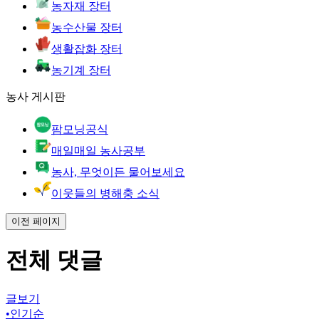
농자재 장터
농수산물 장터
생활잡화 장터
농기계 장터
농사 게시판
팜모닝공식
매일매일 농사공부
농사, 무엇이든 물어보세요
이웃들의 병해충 소식
이전 페이지
전체 댓글
글보기
•
인기순