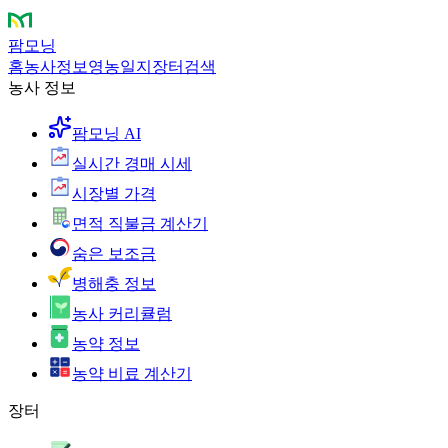
팜모닝
홈
농사정보
영농일지
장터
검색
농사 정보
팜모닝 AI
실시간 경매 시세
시장별 가격
면적 직불금 계산기
숨은 보조금
병해충 정보
농사 커리큘럼
농약 정보
농약 비료 계산기
장터