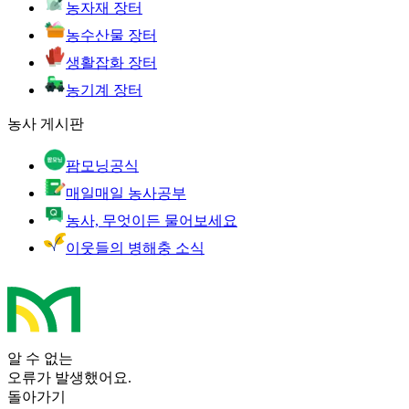
농자재 장터
농수산물 장터
생활잡화 장터
농기계 장터
농사 게시판
팜모닝공식
매일매일 농사공부
농사, 무엇이든 물어보세요
이웃들의 병해충 소식
알 수 없는
오류가 발생했어요.
돌아가기