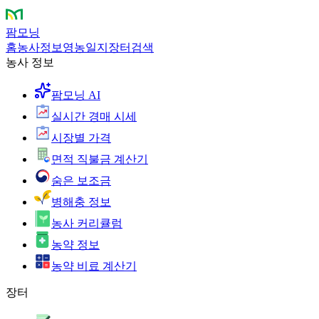
팜모닝
홈
농사정보
영농일지
장터
검색
농사 정보
팜모닝 AI
실시간 경매 시세
시장별 가격
면적 직불금 계산기
숨은 보조금
병해충 정보
농사 커리큘럼
농약 정보
농약 비료 계산기
장터