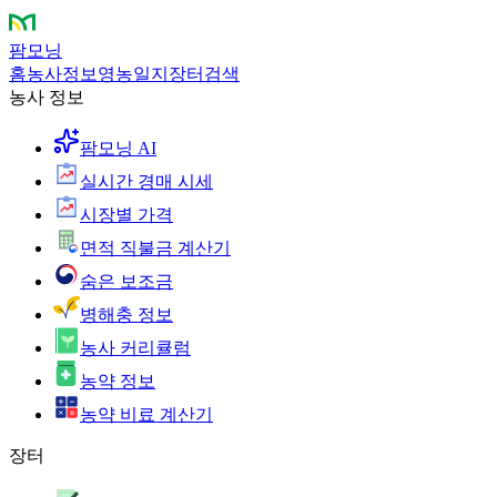
팜모닝
홈
농사정보
영농일지
장터
검색
농사 정보
팜모닝 AI
실시간 경매 시세
시장별 가격
면적 직불금 계산기
숨은 보조금
병해충 정보
농사 커리큘럼
농약 정보
농약 비료 계산기
장터