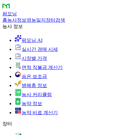
팜모닝
홈
농사정보
영농일지
장터
검색
농사 정보
팜모닝 AI
실시간 경매 시세
시장별 가격
면적 직불금 계산기
숨은 보조금
병해충 정보
농사 커리큘럼
농약 정보
농약 비료 계산기
장터