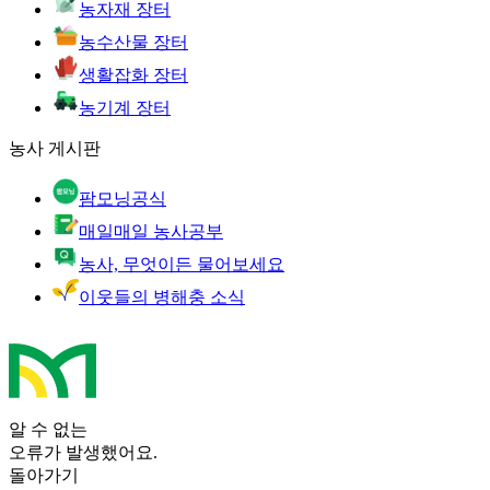
농자재 장터
농수산물 장터
생활잡화 장터
농기계 장터
농사 게시판
팜모닝공식
매일매일 농사공부
농사, 무엇이든 물어보세요
이웃들의 병해충 소식
알 수 없는
오류가 발생했어요.
돌아가기