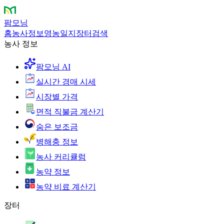
팜모닝
홈
농사정보
영농일지
장터
검색
농사 정보
팜모닝 AI
실시간 경매 시세
시장별 가격
면적 직불금 계산기
숨은 보조금
병해충 정보
농사 커리큘럼
농약 정보
농약 비료 계산기
장터