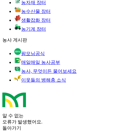
농자재 장터
농수산물 장터
생활잡화 장터
농기계 장터
농사 게시판
팜모닝공식
매일매일 농사공부
농사, 무엇이든 물어보세요
이웃들의 병해충 소식
알 수 없는
오류가 발생했어요.
돌아가기