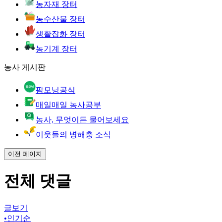
농자재 장터
농수산물 장터
생활잡화 장터
농기계 장터
농사 게시판
팜모닝공식
매일매일 농사공부
농사, 무엇이든 물어보세요
이웃들의 병해충 소식
이전 페이지
전체 댓글
글보기
•
인기순