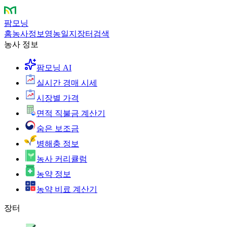
팜모닝
홈
농사정보
영농일지
장터
검색
농사 정보
팜모닝 AI
실시간 경매 시세
시장별 가격
면적 직불금 계산기
숨은 보조금
병해충 정보
농사 커리큘럼
농약 정보
농약 비료 계산기
장터