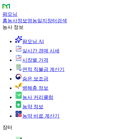
팜모닝
홈
농사정보
영농일지
장터
검색
농사 정보
팜모닝 AI
실시간 경매 시세
시장별 가격
면적 직불금 계산기
숨은 보조금
병해충 정보
농사 커리큘럼
농약 정보
농약 비료 계산기
장터