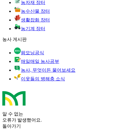
농자재 장터
농수산물 장터
생활잡화 장터
농기계 장터
농사 게시판
팜모닝공식
매일매일 농사공부
농사, 무엇이든 물어보세요
이웃들의 병해충 소식
알 수 없는
오류가 발생했어요.
돌아가기