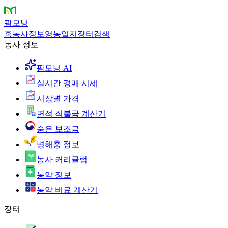
팜모닝
홈
농사정보
영농일지
장터
검색
농사 정보
팜모닝 AI
실시간 경매 시세
시장별 가격
면적 직불금 계산기
숨은 보조금
병해충 정보
농사 커리큘럼
농약 정보
농약 비료 계산기
장터