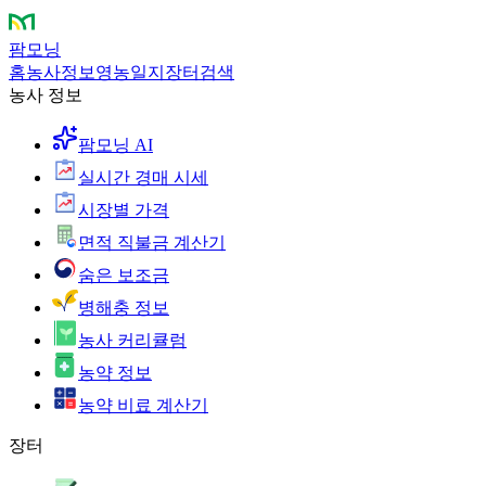
팜모닝
홈
농사정보
영농일지
장터
검색
농사 정보
팜모닝 AI
실시간 경매 시세
시장별 가격
면적 직불금 계산기
숨은 보조금
병해충 정보
농사 커리큘럼
농약 정보
농약 비료 계산기
장터