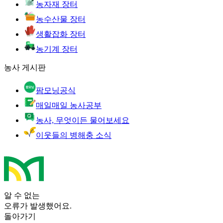
농자재 장터
농수산물 장터
생활잡화 장터
농기계 장터
농사 게시판
팜모닝공식
매일매일 농사공부
농사, 무엇이든 물어보세요
이웃들의 병해충 소식
알 수 없는
오류가 발생했어요.
돌아가기