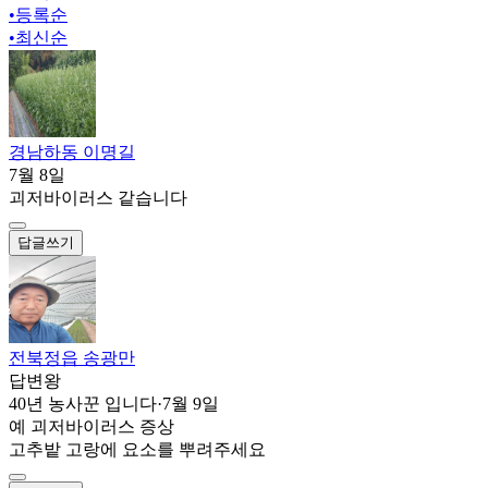
•
등록순
•
최신순
경남하동 이명길
7월 8일
괴저바이러스 같습니다
답글쓰기
전북정읍 송광만
답변왕
40년 농사꾼 입니다
·
7월 9일
예 괴저바이러스 증상
고추밭 고랑에 요소를 뿌려주세요