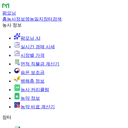
팜모닝
홈
농사정보
영농일지
장터
검색
농사 정보
팜모닝 AI
실시간 경매 시세
시장별 가격
면적 직불금 계산기
숨은 보조금
병해충 정보
농사 커리큘럼
농약 정보
농약 비료 계산기
장터