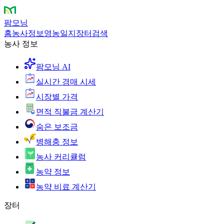
팜모닝
홈
농사정보
영농일지
장터
검색
농사 정보
팜모닝 AI
실시간 경매 시세
시장별 가격
면적 직불금 계산기
숨은 보조금
병해충 정보
농사 커리큘럼
농약 정보
농약 비료 계산기
장터