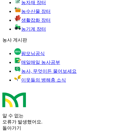
농자재 장터
농수산물 장터
생활잡화 장터
농기계 장터
농사 게시판
팜모닝공식
매일매일 농사공부
농사, 무엇이든 물어보세요
이웃들의 병해충 소식
알 수 없는
오류가 발생했어요.
돌아가기