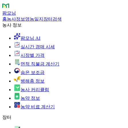
팜모닝
홈
농사정보
영농일지
장터
검색
농사 정보
팜모닝 AI
실시간 경매 시세
시장별 가격
면적 직불금 계산기
숨은 보조금
병해충 정보
농사 커리큘럼
농약 정보
농약 비료 계산기
장터