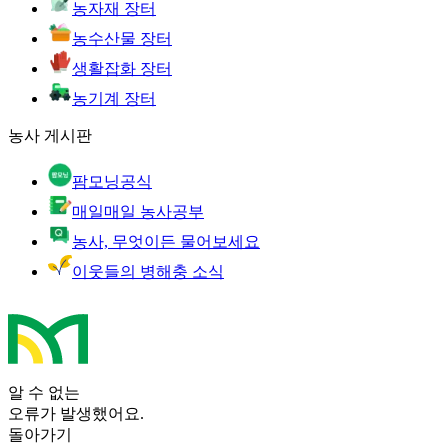
농자재 장터
농수산물 장터
생활잡화 장터
농기계 장터
농사 게시판
팜모닝공식
매일매일 농사공부
농사, 무엇이든 물어보세요
이웃들의 병해충 소식
알 수 없는
오류가 발생했어요.
돌아가기