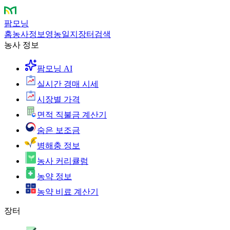
팜모닝
홈
농사정보
영농일지
장터
검색
농사 정보
팜모닝 AI
실시간 경매 시세
시장별 가격
면적 직불금 계산기
숨은 보조금
병해충 정보
농사 커리큘럼
농약 정보
농약 비료 계산기
장터