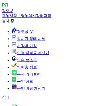
팜모닝
홈
농사정보
영농일지
장터
검색
농사 정보
팜모닝 AI
실시간 경매 시세
시장별 가격
면적 직불금 계산기
숨은 보조금
병해충 정보
농사 커리큘럼
농약 정보
농약 비료 계산기
장터