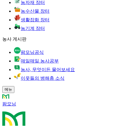
농자재 장터
농수산물 장터
생활잡화 장터
농기계 장터
농사 게시판
팜모닝공식
매일매일 농사공부
농사, 무엇이든 물어보세요
이웃들의 병해충 소식
메뉴
팜모닝