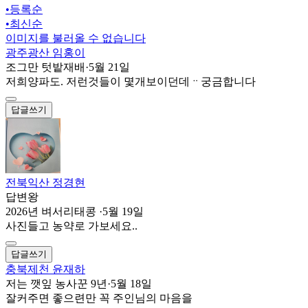
•
등록순
•
최신순
이미지를 불러올 수 없습니다
광주광산 임홍이
조그만 텃밭재배
·
5월 21일
저희양파도. 저런것들이 몇개보이던데ᆢ궁금합니다
답글쓰기
전북익산 정경현
답변왕
2026년 벼서리태콩
·
5월 19일
사진들고 농약로 가보세요..
답글쓰기
충북제천 윤재하
저는 깻잎 농사꾼 9년
·
5월 18일
잘커주면 좋으련만 꼭 주인님의 마음을