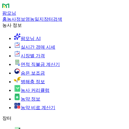
팜모닝
홈
농사정보
영농일지
장터
검색
농사 정보
팜모닝 AI
실시간 경매 시세
시장별 가격
면적 직불금 계산기
숨은 보조금
병해충 정보
농사 커리큘럼
농약 정보
농약 비료 계산기
장터