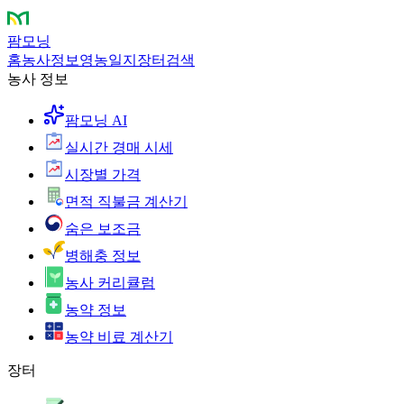
팜모닝
홈
농사정보
영농일지
장터
검색
농사 정보
팜모닝 AI
실시간 경매 시세
시장별 가격
면적 직불금 계산기
숨은 보조금
병해충 정보
농사 커리큘럼
농약 정보
농약 비료 계산기
장터