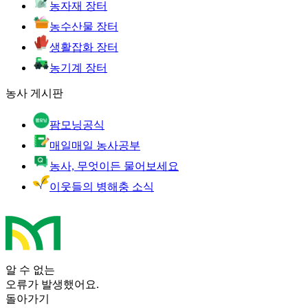
농자재 장터
농수산물 장터
생활잡화 장터
농기계 장터
농사 게시판
팜모닝공식
매일매일 농사공부
농사, 무엇이든 물어보세요
이웃들의 병해충 소식
알 수 없는
오류가 발생했어요.
돌아가기