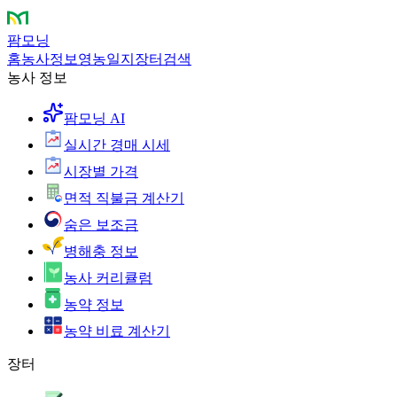
팜모닝
홈
농사정보
영농일지
장터
검색
농사 정보
팜모닝 AI
실시간 경매 시세
시장별 가격
면적 직불금 계산기
숨은 보조금
병해충 정보
농사 커리큘럼
농약 정보
농약 비료 계산기
장터