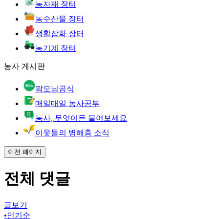
농자재 장터
농수산물 장터
생활잡화 장터
농기계 장터
농사 게시판
팜모닝공식
매일매일 농사공부
농사, 무엇이든 물어보세요
이웃들의 병해충 소식
이전 페이지
전체 댓글
글보기
•
인기순