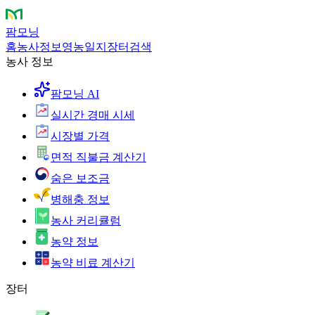
팜모닝
홈
농사정보
영농일지
장터
검색
농사 정보
팜모닝 AI
실시간 경매 시세
시장별 가격
면적 직불금 계산기
숨은 보조금
병해충 정보
농사 커리큘럼
농약 정보
농약 비료 계산기
장터