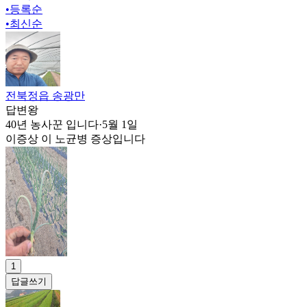
•
등록순
•
최신순
전북정읍 송광만
답변왕
40년 농사꾼 입니다
·
5월 1일
이증상 이 노균병 증상입니다
1
답글쓰기