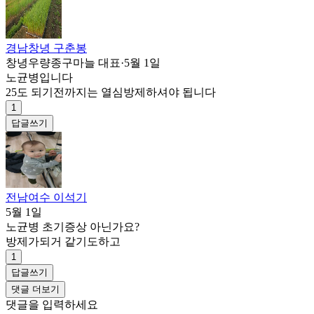
경남창녕 구춘봉
창녕우량종구마늘 대표
·
5월 1일
노균병입니다
25도 되기전까지는 열심방제하셔야 됩니다
1
답글쓰기
전남여수 이석기
5월 1일
노균병 초기증상 아닌가요?
방제가되거 같기도하고
1
답글쓰기
댓글 더보기
댓글을 입력하세요