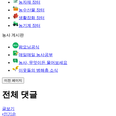
농자재 장터
농수산물 장터
생활잡화 장터
농기계 장터
농사 게시판
팜모닝공식
매일매일 농사공부
농사, 무엇이든 물어보세요
이웃들의 병해충 소식
이전 페이지
전체 댓글
글보기
•
인기순