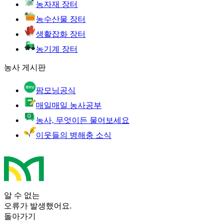
농자재 장터
농수산물 장터
생활잡화 장터
농기계 장터
농사 게시판
팜모닝공식
매일매일 농사공부
농사, 무엇이든 물어보세요
이웃들의 병해충 소식
알 수 없는
오류가 발생했어요.
돌아가기