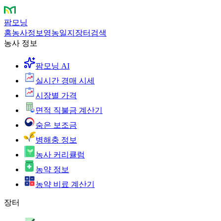
팜모닝
홈
농사정보
영농일지
장터
검색
농사 정보
팜모닝 AI
실시간 경매 시세
시장별 가격
면적 직불금 계산기
숨은 보조금
병해충 정보
농사 커리큘럼
농약 정보
농약 비료 계산기
장터