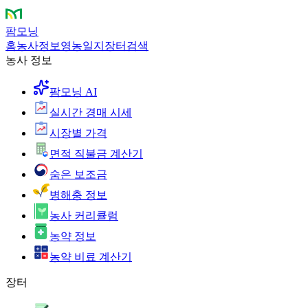
팜모닝
홈
농사정보
영농일지
장터
검색
농사 정보
팜모닝 AI
실시간 경매 시세
시장별 가격
면적 직불금 계산기
숨은 보조금
병해충 정보
농사 커리큘럼
농약 정보
농약 비료 계산기
장터