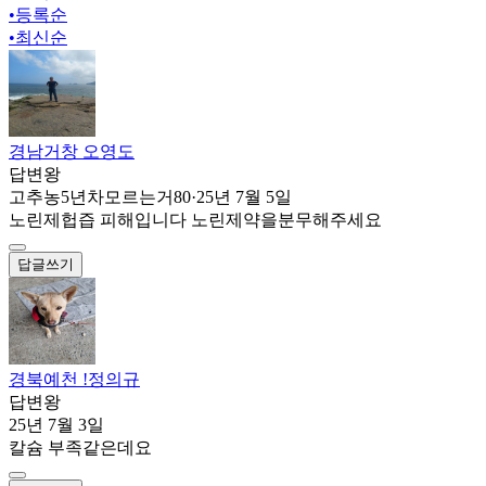
•
등록순
•
최신순
경남거창 오영도
답변왕
고추농5년차모르는거80
·
25년 7월 5일
노린제헙즙 피해입니다 노린제약을분무해주세요
답글쓰기
경북예천 !정의규
답변왕
25년 7월 3일
칼슘 부족같은데요