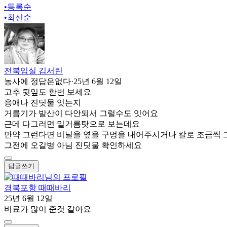
•
등록순
•
최신순
전북임실 김서린
농사에 정답은없다
·
25년 6월 12일
고추 뒷잎도 한번 보세요
응애나 진딧물 잇는지
거름기가 발산이 다안되서 그럴수도 잇어요
근데 다그러면 밑거름탓으로 보는데요
만약 그런다면 비닐을 옆을 구멍을 내어주시거나 칼로 조금씩
그전에 오갈병 아님 진딧물 확인하세요
답글쓰기
경북포항 때때바리
25년 6월 12일
비료가 많이 준것 같아요