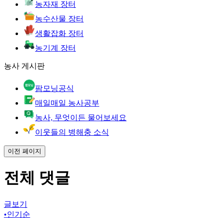
농자재 장터
농수산물 장터
생활잡화 장터
농기계 장터
농사 게시판
팜모닝공식
매일매일 농사공부
농사, 무엇이든 물어보세요
이웃들의 병해충 소식
이전 페이지
전체 댓글
글보기
•
인기순