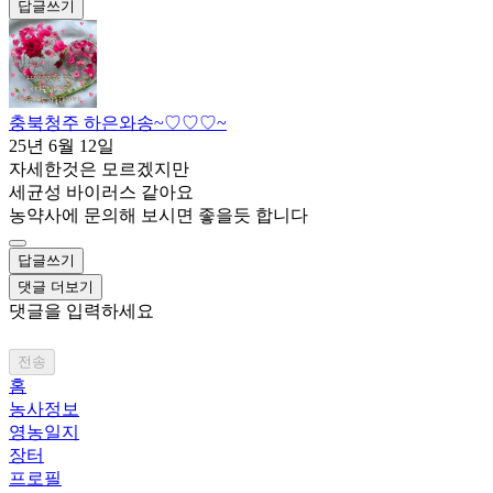
답글쓰기
충북청주 하은와송~♡♡♡~
25년 6월 12일
자세한것은 모르겠지만
세균성 바이러스 같아요
농약사에 문의해 보시면 좋을듯 합니다
답글쓰기
댓글 더보기
댓글을 입력하세요
전송
홈
농사정보
영농일지
장터
프로필