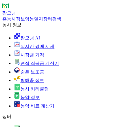
팜모닝
홈
농사정보
영농일지
장터
검색
농사 정보
팜모닝 AI
실시간 경매 시세
시장별 가격
면적 직불금 계산기
숨은 보조금
병해충 정보
농사 커리큘럼
농약 정보
농약 비료 계산기
장터