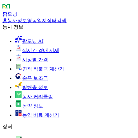
팜모닝
홈
농사정보
영농일지
장터
검색
농사 정보
팜모닝 AI
실시간 경매 시세
시장별 가격
면적 직불금 계산기
숨은 보조금
병해충 정보
농사 커리큘럼
농약 정보
농약 비료 계산기
장터