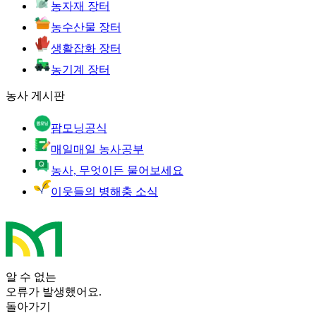
농자재 장터
농수산물 장터
생활잡화 장터
농기계 장터
농사 게시판
팜모닝공식
매일매일 농사공부
농사, 무엇이든 물어보세요
이웃들의 병해충 소식
알 수 없는
오류가 발생했어요.
돌아가기