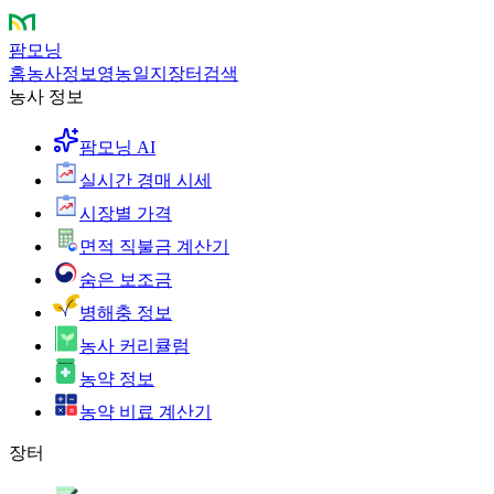
팜모닝
홈
농사정보
영농일지
장터
검색
농사 정보
팜모닝 AI
실시간 경매 시세
시장별 가격
면적 직불금 계산기
숨은 보조금
병해충 정보
농사 커리큘럼
농약 정보
농약 비료 계산기
장터