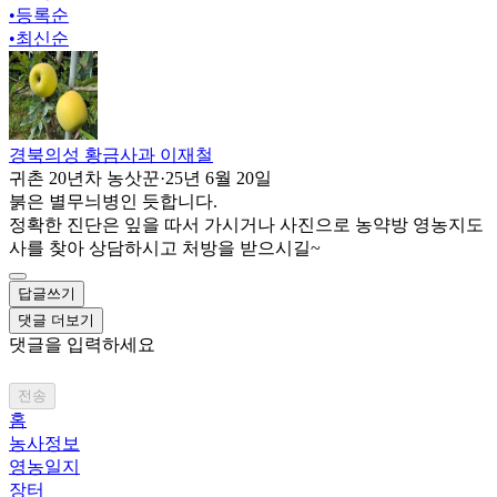
•
등록순
•
최신순
경북의성 황금사과 이재철
귀촌 20년차 농삿꾼
·
25년 6월 20일
붉은 별무늬병인 듯합니다.
정확한 진단은 잎을 따서 가시거나 사진으로 농약방 영농지도
사를 찾아 상담하시고 처방을 받으시길~
답글쓰기
댓글 더보기
댓글을 입력하세요
전송
홈
농사정보
영농일지
장터