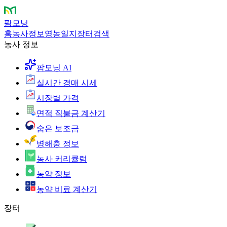
팜모닝
홈
농사정보
영농일지
장터
검색
농사 정보
팜모닝 AI
실시간 경매 시세
시장별 가격
면적 직불금 계산기
숨은 보조금
병해충 정보
농사 커리큘럼
농약 정보
농약 비료 계산기
장터