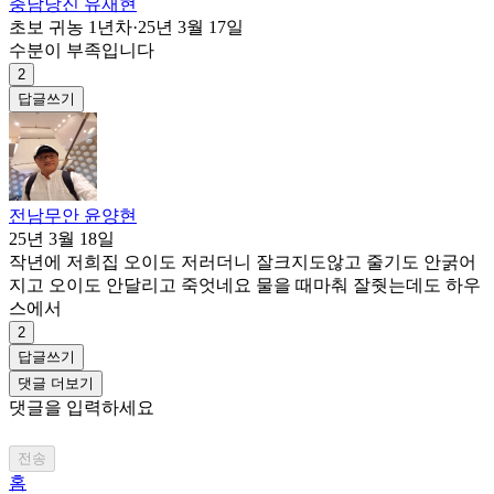
충남당진 유재현
초보 귀농 1년차
·
25년 3월 17일
수분이 부족입니다
2
답글쓰기
전남무안 윤양현
25년 3월 18일
작년에 저희집 오이도 저러더니 잘크지도않고 줄기도 안굵어
지고 오이도 안달리고 죽엇네요 물을 때마춰 잘줫는데도 하우
스에서
2
답글쓰기
댓글 더보기
댓글을 입력하세요
전송
홈