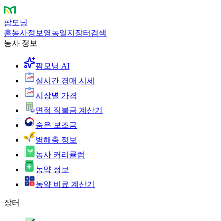
팜모닝
홈
농사정보
영농일지
장터
검색
농사 정보
팜모닝 AI
실시간 경매 시세
시장별 가격
면적 직불금 계산기
숨은 보조금
병해충 정보
농사 커리큘럼
농약 정보
농약 비료 계산기
장터