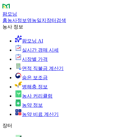
팜모닝
홈
농사정보
영농일지
장터
검색
농사 정보
팜모닝 AI
실시간 경매 시세
시장별 가격
면적 직불금 계산기
숨은 보조금
병해충 정보
농사 커리큘럼
농약 정보
농약 비료 계산기
장터