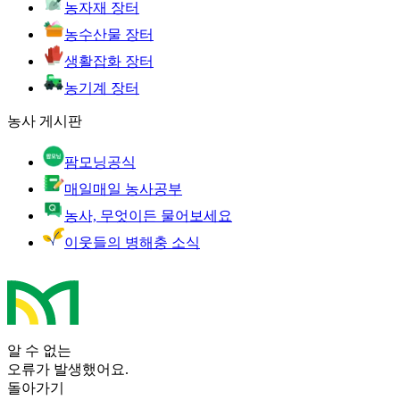
농자재 장터
농수산물 장터
생활잡화 장터
농기계 장터
농사 게시판
팜모닝공식
매일매일 농사공부
농사, 무엇이든 물어보세요
이웃들의 병해충 소식
알 수 없는
오류가 발생했어요.
돌아가기