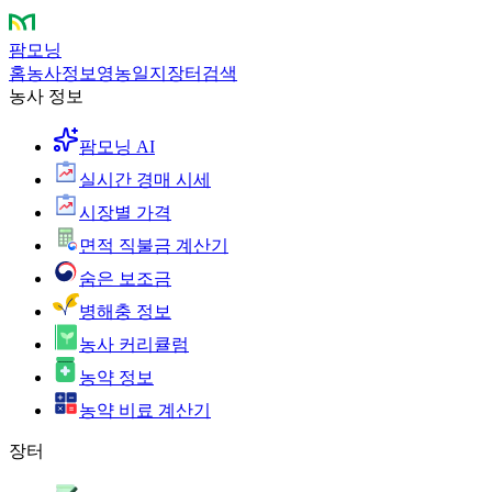
팜모닝
홈
농사정보
영농일지
장터
검색
농사 정보
팜모닝 AI
실시간 경매 시세
시장별 가격
면적 직불금 계산기
숨은 보조금
병해충 정보
농사 커리큘럼
농약 정보
농약 비료 계산기
장터