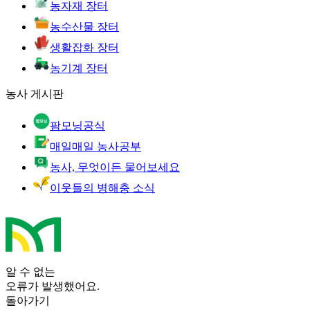
농자재 장터
농수산물 장터
생활잡화 장터
농기계 장터
농사 게시판
팜모닝공식
매일매일 농사공부
농사, 무엇이든 물어보세요
이웃들의 병해충 소식
알 수 없는
오류가 발생했어요.
돌아가기