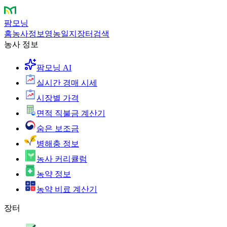
팜모닝
홈
농사정보
영농일지
장터
검색
농사 정보
팜모닝 AI
실시간 경매 시세
시장별 가격
면적 직불금 계산기
숨은 보조금
병해충 정보
농사 커리큘럼
농약 정보
농약 비료 계산기
장터