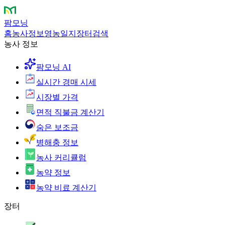
팜모닝
홈
농사정보
영농일지
장터
검색
농사 정보
팜모닝 AI
실시간 경매 시세
시장별 가격
면적 직불금 계산기
숨은 보조금
병해충 정보
농사 커리큘럼
농약 정보
농약 비료 계산기
장터