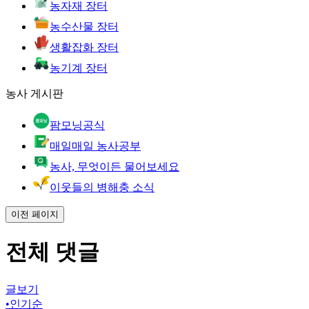
농자재 장터
농수산물 장터
생활잡화 장터
농기계 장터
농사 게시판
팜모닝공식
매일매일 농사공부
농사, 무엇이든 물어보세요
이웃들의 병해충 소식
이전 페이지
전체 댓글
글보기
•
인기순