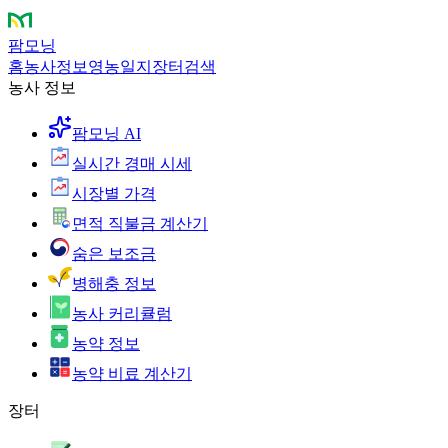
팜모닝
홈
농사정보
영농일지
장터
검색
농사 정보
팜모닝 AI
실시간 경매 시세
시장별 가격
면적 직불금 계산기
숨은 보조금
병해충 정보
농사 커리큘럼
농약 정보
농약 비료 계산기
장터