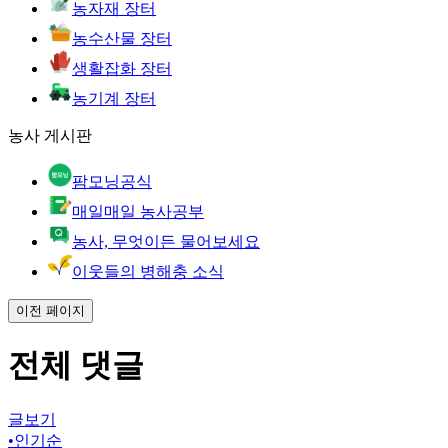
농자재 장터
농수산물 장터
생활잡화 장터
농기계 장터
농사 게시판
팜모닝공식
매일매일 농사공부
농사, 무엇이든 물어보세요
이웃들의 병해충 소식
이전 페이지
전체 댓글
글보기
•
인기순