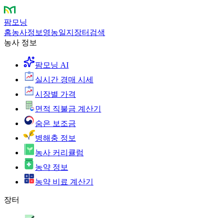
팜모닝
홈
농사정보
영농일지
장터
검색
농사 정보
팜모닝 AI
실시간 경매 시세
시장별 가격
면적 직불금 계산기
숨은 보조금
병해충 정보
농사 커리큘럼
농약 정보
농약 비료 계산기
장터