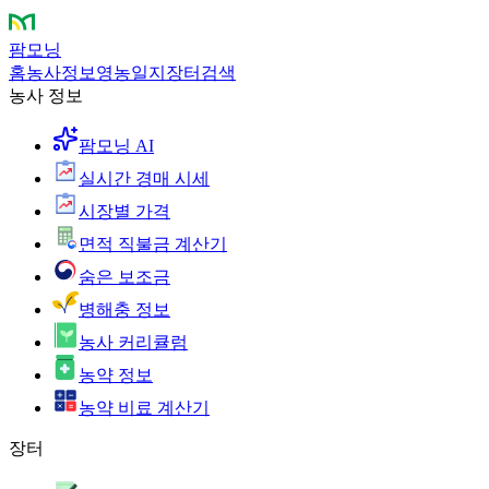
팜모닝
홈
농사정보
영농일지
장터
검색
농사 정보
팜모닝 AI
실시간 경매 시세
시장별 가격
면적 직불금 계산기
숨은 보조금
병해충 정보
농사 커리큘럼
농약 정보
농약 비료 계산기
장터