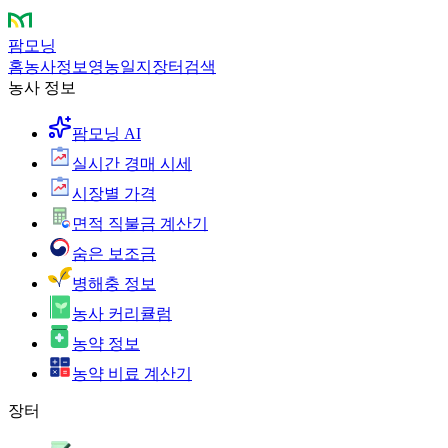
팜모닝
홈
농사정보
영농일지
장터
검색
농사 정보
팜모닝 AI
실시간 경매 시세
시장별 가격
면적 직불금 계산기
숨은 보조금
병해충 정보
농사 커리큘럼
농약 정보
농약 비료 계산기
장터