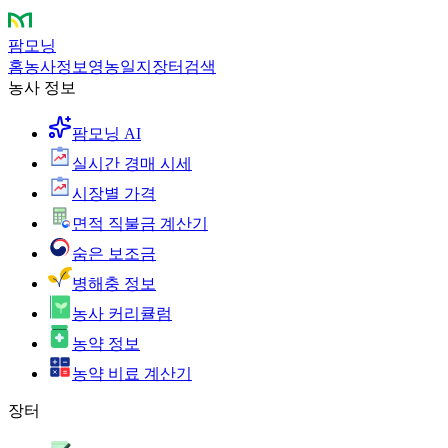
팜모닝
홈
농사정보
영농일지
장터
검색
농사 정보
팜모닝 AI
실시간 경매 시세
시장별 가격
면적 직불금 계산기
숨은 보조금
병해충 정보
농사 커리큘럼
농약 정보
농약 비료 계산기
장터