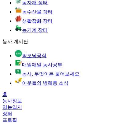
농자재 장터
농수산물 장터
생활잡화 장터
농기계 장터
농사 게시판
팜모닝공식
매일매일 농사공부
농사, 무엇이든 물어보세요
이웃들의 병해충 소식
홈
농사정보
영농일지
장터
프로필