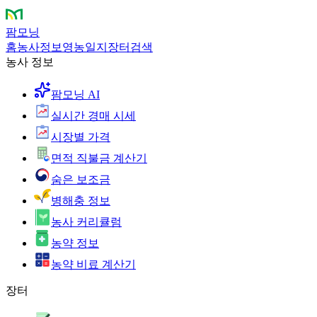
팜모닝
홈
농사정보
영농일지
장터
검색
농사 정보
팜모닝 AI
실시간 경매 시세
시장별 가격
면적 직불금 계산기
숨은 보조금
병해충 정보
농사 커리큘럼
농약 정보
농약 비료 계산기
장터