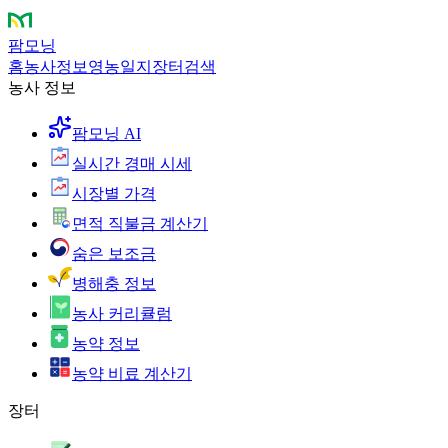
팜모닝
홈
농사정보
영농일지
장터
검색
농사 정보
팜모닝 AI
실시간 경매 시세
시장별 가격
면적 직불금 계산기
숨은 보조금
병해충 정보
농사 커리큘럼
농약 정보
농약 비료 계산기
장터