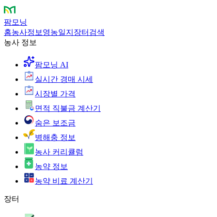
팜모닝
홈
농사정보
영농일지
장터
검색
농사 정보
팜모닝 AI
실시간 경매 시세
시장별 가격
면적 직불금 계산기
숨은 보조금
병해충 정보
농사 커리큘럼
농약 정보
농약 비료 계산기
장터