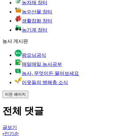
농자재 장터
농수산물 장터
생활잡화 장터
농기계 장터
농사 게시판
팜모닝공식
매일매일 농사공부
농사, 무엇이든 물어보세요
이웃들의 병해충 소식
이전 페이지
전체 댓글
글보기
•
인기순