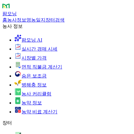
팜모닝
홈
농사정보
영농일지
장터
검색
농사 정보
팜모닝 AI
실시간 경매 시세
시장별 가격
면적 직불금 계산기
숨은 보조금
병해충 정보
농사 커리큘럼
농약 정보
농약 비료 계산기
장터