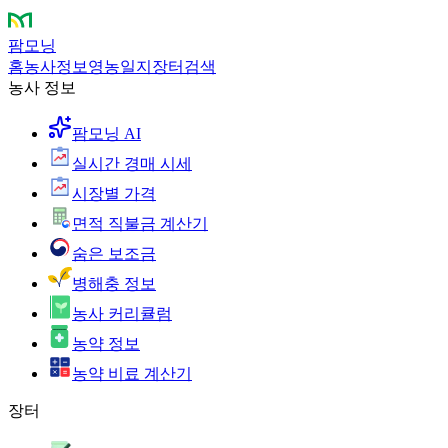
팜모닝
홈
농사정보
영농일지
장터
검색
농사 정보
팜모닝 AI
실시간 경매 시세
시장별 가격
면적 직불금 계산기
숨은 보조금
병해충 정보
농사 커리큘럼
농약 정보
농약 비료 계산기
장터