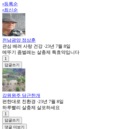
•
등록순
•
최신순
전남광양 정상훈
관심 배려 사랑 건강
·
23년 7월 8일
메뚜기 좀벌레는 살충제 특효약입니다
1
답글쓰기
강원원주 당근한개
편한대로 친환경
·
23년 7월 8일
하루빨리 살충제 살포하세요
1
답글쓰기
댓글 더보기