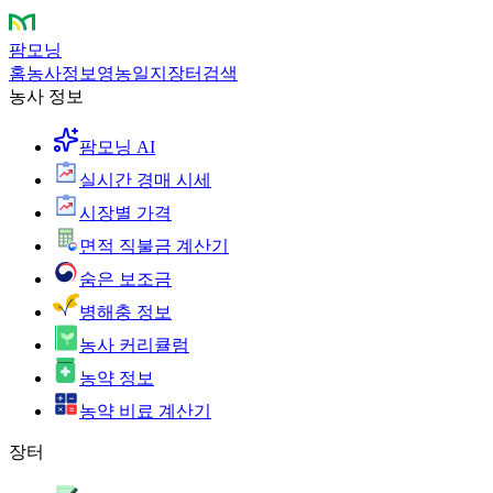
팜모닝
홈
농사정보
영농일지
장터
검색
농사 정보
팜모닝 AI
실시간 경매 시세
시장별 가격
면적 직불금 계산기
숨은 보조금
병해충 정보
농사 커리큘럼
농약 정보
농약 비료 계산기
장터