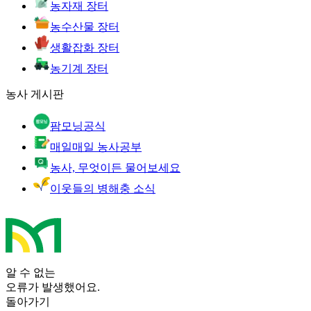
농자재 장터
농수산물 장터
생활잡화 장터
농기계 장터
농사 게시판
팜모닝공식
매일매일 농사공부
농사, 무엇이든 물어보세요
이웃들의 병해충 소식
알 수 없는
오류가 발생했어요.
돌아가기