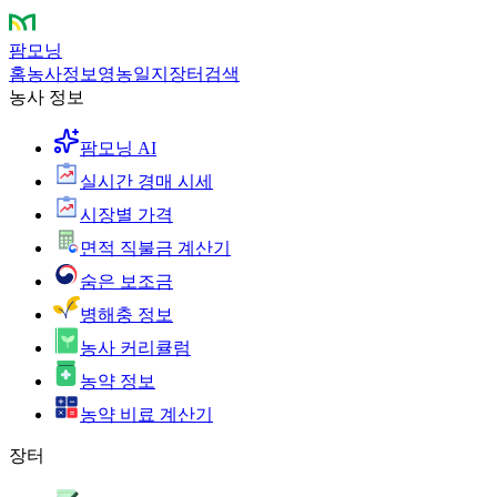
팜모닝
홈
농사정보
영농일지
장터
검색
농사 정보
팜모닝 AI
실시간 경매 시세
시장별 가격
면적 직불금 계산기
숨은 보조금
병해충 정보
농사 커리큘럼
농약 정보
농약 비료 계산기
장터