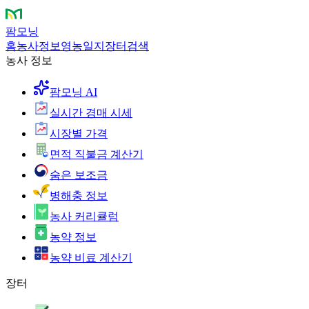
팜모닝
홈
농사정보
영농일지
장터
검색
농사 정보
팜모닝 AI
실시간 경매 시세
시장별 가격
면적 직불금 계산기
숨은 보조금
병해충 정보
농사 커리큘럼
농약 정보
농약 비료 계산기
장터