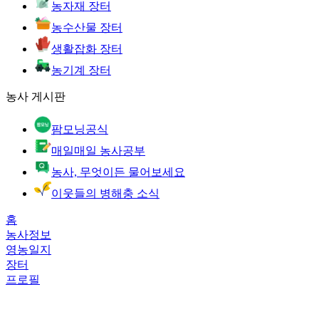
농자재 장터
농수산물 장터
생활잡화 장터
농기계 장터
농사 게시판
팜모닝공식
매일매일 농사공부
농사, 무엇이든 물어보세요
이웃들의 병해충 소식
홈
농사정보
영농일지
장터
프로필