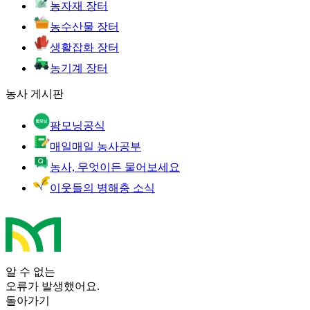
농자재 장터
농수산물 장터
생활잡화 장터
농기계 장터
농사 게시판
팜모닝공식
매일매일 농사공부
농사, 무엇이든 물어보세요
이웃들의 병해충 소식
알 수 없는
오류가 발생했어요.
돌아가기