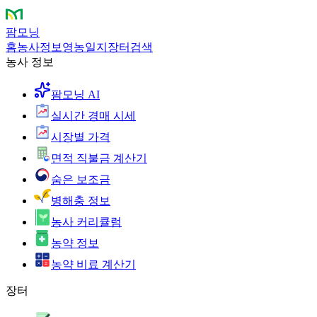
팜모닝
홈
농사정보
영농일지
장터
검색
농사 정보
팜모닝 AI
실시간 경매 시세
시장별 가격
면적 직불금 계산기
숨은 보조금
병해충 정보
농사 커리큘럼
농약 정보
농약 비료 계산기
장터