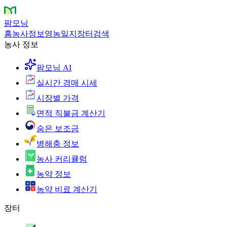
팜모닝
홈
농사정보
영농일지
장터
검색
농사 정보
팜모닝 AI
실시간 경매 시세
시장별 가격
면적 직불금 계산기
숨은 보조금
병해충 정보
농사 커리큘럼
농약 정보
농약 비료 계산기
장터