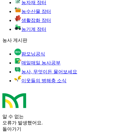
농자재 장터
농수산물 장터
생활잡화 장터
농기계 장터
농사 게시판
팜모닝공식
매일매일 농사공부
농사, 무엇이든 물어보세요
이웃들의 병해충 소식
알 수 없는
오류가 발생했어요.
돌아가기