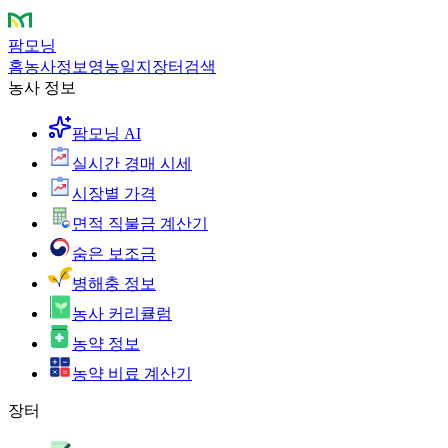
팜모닝
홈
농사정보
영농일지
장터
검색
농사 정보
팜모닝 AI
실시간 경매 시세
시장별 가격
면적 직불금 계산기
숨은 보조금
병해충 정보
농사 커리큘럼
농약 정보
농약 비료 계산기
장터