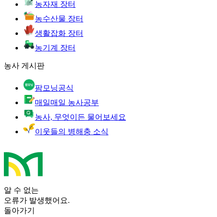
농자재 장터
농수산물 장터
생활잡화 장터
농기계 장터
농사 게시판
팜모닝공식
매일매일 농사공부
농사, 무엇이든 물어보세요
이웃들의 병해충 소식
알 수 없는
오류가 발생했어요.
돌아가기