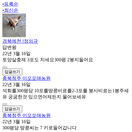
•
등록순
•
최신순
경북예천 !정의규
답변왕
22년 3월 16일
토양살충제 3포도 치세요300평 2봉지들어요
답글쓰기
충북청주 이오모애농원
22년 3월 16일
석회를300평당 10포를땅콩비료를2-3포를 붕사비료는1봉주세
유 궁굼한것 있으면어제든지 물어보세유
답글쓰기
충북청주 이오모애농원
22년 3월 16일
300평당 땅콩씨는 7 키로들어갑니다