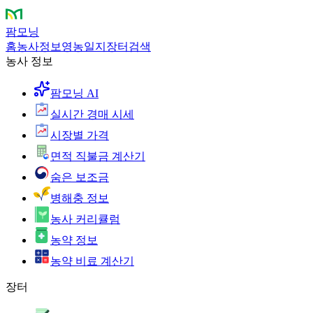
팜모닝
홈
농사정보
영농일지
장터
검색
농사 정보
팜모닝 AI
실시간 경매 시세
시장별 가격
면적 직불금 계산기
숨은 보조금
병해충 정보
농사 커리큘럼
농약 정보
농약 비료 계산기
장터