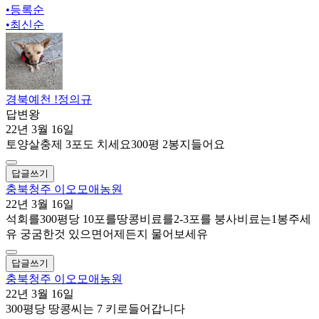
•
등록순
•
최신순
경북예천 !정의규
답변왕
22년 3월 16일
토양살충제 3포도 치세요300평 2봉지들어요
답글쓰기
충북청주 이오모애농원
22년 3월 16일
석회를300평당 10포를땅콩비료를2-3포를 붕사비료는1봉주세
유 궁굼한것 있으면어제든지 물어보세유
답글쓰기
충북청주 이오모애농원
22년 3월 16일
300평당 땅콩씨는 7 키로들어갑니다