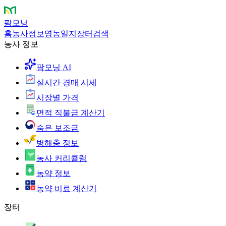
팜모닝
홈
농사정보
영농일지
장터
검색
농사 정보
팜모닝 AI
실시간 경매 시세
시장별 가격
면적 직불금 계산기
숨은 보조금
병해충 정보
농사 커리큘럼
농약 정보
농약 비료 계산기
장터